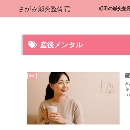
さがみ鍼灸整骨院
産後メンタル
産後
産
寝
（