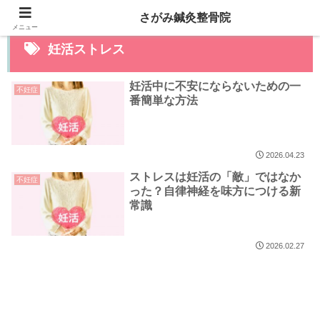
さがみ鍼灸整骨院
メニュー
妊活ストレス
妊活中に不安にならないための一
不妊症
番簡単な方法
2026.04.23
ストレスは妊活の「敵」ではなか
不妊症
った？自律神経を味方につける新
常識
2026.02.27