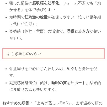
狙った部位の
筋収縮を効率化
。フォーム不安でも「効
かせる」を体で学びやすい。
短時間で
筋刺激の総量
を確保しやすい（忙しい更年期
世代に相性◎）。
姿勢筋（体幹・背面）の活性で、
呼吸と歩き方
が整い
やすい。
よもぎ蒸しのねらい
骨盤周りを中心にじんわり温め、
めぐり
と発汗を促
す。
副交感神経優位に傾け、
睡眠の質
をサポート。結果的
に食欲リズムも整いやすく。
おすすめの順番：
「よもぎ蒸し→EMS」。まず温めて筋の