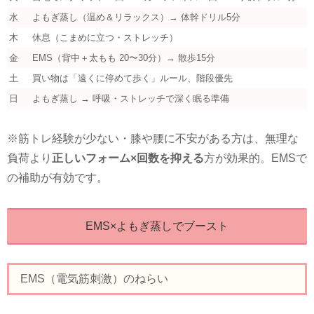
水
よもぎ蒸し（温め＆リラックス）→ 体幹ドリル5分
木
休息（こまめに立つ・ストレッチ）
金
EMS（背中＋太もも 20〜30分）→ 散歩15分
土
買い物は「遠くに停めて歩く」ルール、階段優先
日
よもぎ蒸し → 呼吸・ストレッチで深く眠る準備
※筋トレ経験が少ない・膝や腰に不安がある方は、無理な
負荷より
正しいフォーム×回数を抑える
方が効果的。EMSで
の補助が有効です。
EMS×よもぎ蒸しでブースト
EMS（電気筋刺激）のねらい