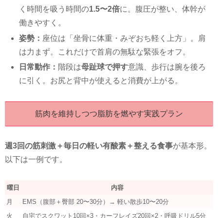
く時間を吸う時間の
1.5〜2倍
に。腹圧が整い、体幹が
働きやすく。
姿勢：
座位は「坐骨に体重・みぞおち軽く上方」。肩
は力まず。これだけで首肩の無駄な緊張をオフ。
日常動作：
階段は
母趾球で押す
意識、歩行は腕を後ろ
に引く。お尻と背中が使えると消費が上がる。
筋肉を維持しつつ脂肪を燃やす実践プラン
週3回の筋刺激＋毎日の軽い有酸素＋整える食事
が基本形。
以下は一例です。
曜日
内容
月
EMS（腹部＋臀部 20〜30分）→ 軽い散歩10〜20分
火
自宅でスクワット10回×3・カーフレイズ20回×2・呼吸ドリル5分