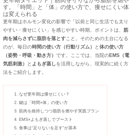
更年期ダイエット｜筋肉を守りながら脂肪を燃や
す。「時間」と「体」の使い方で、痩せにくい体
は変えられる
更年期はホルモン変化の影響で「以前と同じ生活でも太り
やすい・痩せにくい」を感じやすい時期。ポイントは、
筋
肉を減らさずに脂肪を落とす
こと。そのための土台になる
のが、毎日の
時間の使い方（行動リズム）
と
体の使い方
（姿勢・呼吸・動き方）
です。ここでは、当院の
EMS（電
気筋刺激）
と
よもぎ蒸し
を活用しながら、現実的に続く方
法をご紹介します。
なぜ更年期は痩せにくい？
鍵は「時間×体」の使い方
筋肉を維持しつつ脂肪を燃やす実践プラン
EMS×よもぎ蒸しでブースト
食事は“足りないを足す”が基本