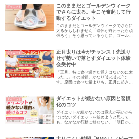
このままだとゴールデンウィーク
ダイエット
でさらに太る。今こそ奮起して行
動するダイエット
このままだとゴールデンウィークでさらに
太るかもしれません「連休が終わったら頑
張ろう」そう思っているうちに、ゴールデ
ンウィークはあっという間にやってきま
す。ゴールデンウィークは、外食、旅行、
家族の集まりなどで、普段より食べる機会
正月太りは今がチャンス！先送り
ダイエット
が増えやすい時...
せず勢いで落とすダイエット体験
会受付中
「正月、特に食べ過ぎた覚えはないのに太
った…」その感覚、かなり“あるある”で
す。原因は食べた量よりも、正月に起きや
すい代謝（消費カロリー）が落ちる生活習
慣にあることが多いからです。今回は、正
月に太りやすくなる理由と、春まで脂肪を
ダイエットが続かない原因と習慣
ダイエット
溜めないため...
化のコツ
ダイエットが続かないのは意志が弱いから
ではないダイエットを始めようと思って
も、なかなか行動に移せない。「明日から
やろう」「今日は疲れているから」「やる
気が出たら始めよう」そう思っているうち
に、気づけば何日も何週間も過ぎてしまう
太りにくい時間「BMAL1（ビーマ