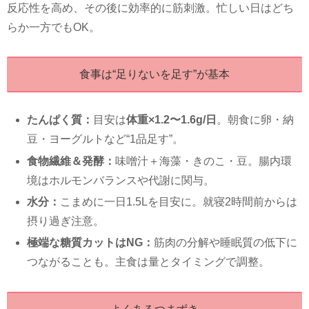
反応性を高め、その後に効率的に筋刺激。忙しい日はどち
らか一方でもOK。
食事は“足りないを足す”が基本
たんぱく質：
目安は
体重×1.2〜1.6g/日
。朝食に卵・納
豆・ヨーグルトなど“1品足す”。
食物繊維＆発酵：
味噌汁＋海藻・きのこ・豆。腸内環
境はホルモンバランスや代謝に関与。
水分：
こまめに一日1.5Lを目安に。就寝2時間前からは
摂り過ぎ注意。
極端な糖質カットはNG：
筋肉の分解や睡眠質の低下に
つながることも。主食は量とタイミングで調整。