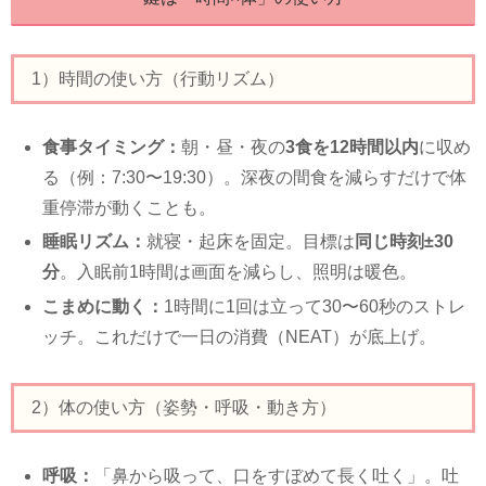
1）時間の使い方（行動リズム）
食事タイミング：
朝・昼・夜の
3食を12時間以内
に収め
る（例：7:30〜19:30）。深夜の間食を減らすだけで体
重停滞が動くことも。
睡眠リズム：
就寝・起床を固定。目標は
同じ時刻±30
分
。入眠前1時間は画面を減らし、照明は暖色。
こまめに動く：
1時間に1回は立って30〜60秒のストレ
ッチ。これだけで一日の消費（NEAT）が底上げ。
2）体の使い方（姿勢・呼吸・動き方）
呼吸：
「鼻から吸って、口をすぼめて長く吐く」。吐