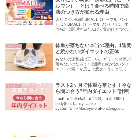
ダイエット
ことがあります...
ルワン）」とは？食べる時間で脂
肪のつき方が変わる理由
太りにくい時間 BMAL1（ビーマルワン）
とは？BMAL1（ビーマルワン）とは、体
内時計に関係するたんぱく質のひとつで
す。このBMAL1は、脂肪をため込みやす
い時間帯と関係していると言われていま
す。BMAL1が少ない時間は、脂肪をため
体重が落ちない本当の理由。1週間
ダイエット
込みに...
と続かないダイエットの正体
あなたの違和感は正しい。どうして体重が
落ちないのだろう？1週間と続かないダイ
エットの罠「今度こそ痩せよう」と思って
始めたのに、なぜか続かない。そんな経験
はありませんか？食事を減らし、運動を始
めても、思ったように体重が落ちない。最
ラスト2ヶ月で体重を落とす！今な
ダイエット
初の数日はや...
ら間に合う“年内ダイエット”計画
:root{--c:#e6a4a4;--d:#333;--m:#fdf8f8;}
body{font-family:-apple-
system,BlinkMacSystemFont,Segoe
UI,Roboto,Helvetica,Ari...