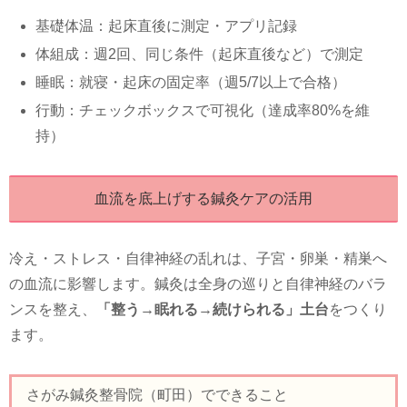
基礎体温：起床直後に測定・アプリ記録
体組成：週2回、同じ条件（起床直後など）で測定
睡眠：就寝・起床の固定率（週5/7以上で合格）
行動：チェックボックスで可視化（達成率80%を維
持）
血流を底上げする鍼灸ケアの活用
冷え・ストレス・自律神経の乱れは、子宮・卵巣・精巣へ
の血流に影響します。鍼灸は全身の巡りと自律神経のバラ
ンスを整え、
「整う→眠れる→続けられる」土台
をつくり
ます。
さがみ鍼灸整骨院（町田）でできること