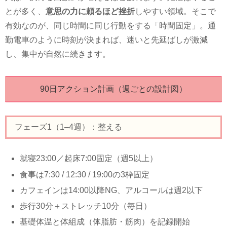
とが多く、
意思の力に頼るほど挫折
しやすい領域。そこで
有効なのが、
同じ時間に同じ行動
をする「時間固定」。通
勤電車のように時刻が決まれば、迷いと先延ばしが激減
し、集中が自然に続きます。
90日アクション計画（週ごとの設計図）
フェーズ1（1–4週）：整える
就寝
23:00
／起床
7:00
固定（週5以上）
食事は
7:30 / 12:30 / 19:00
の3枠固定
カフェインは
14:00
以降NG、アルコールは週2以下
歩行30分＋ストレッチ10分（毎日）
基礎体温と体組成（体脂肪・筋肉）を記録開始