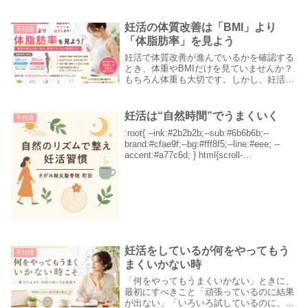
妊活の体質改善は「BMI」より
不妊症
「体脂肪率」を見よう
妊活で体質改善が進んでいるかを確認する
とき、体重やBMIだけを見ていませんか？
もちろん体重も大切です。しかし、妊活の
体づくりで本当に見てほしいのは、BMIよ
りも「体脂肪率の変化」です。体質改善の
サインは「数字の変化」に出る体質改善
妊活は“自然時間”でうまくいく
不妊症
は、気合い...
:root{ --ink:#2b2b2b;--sub:#6b6b6b;--
brand:#cfae9f;--bg:#fff8f5;--line:#eee; --
accent:#a77c6d; } html{scroll-
behavior:sm...
妊活をしているが何をやってもう
不妊症
まくいかない時
「何をやってもうまくいかない」ときに、
最初にすべきこと「頑張っているのに結果
が出ない」「いろいろ試しているのに、何