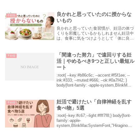
も変わらない」「何をやってもうまくいか
ない」そのように感じる時期は、誰にでも
あります。特に妊活では、食事を見直した
良かれと思っていたのに授からな
不妊症
り、運動を始...
いもの
良かれと思っていた食習慣が、妊活の体づ
くりを邪魔しているかもしれません妊活中
は、食事に気をつけようとして「体に良さ
そうなもの」を選ぶ方が多くなります。ヨ
ーグルトを食べる。サラダを選ぶ。牛乳の
代わりにアーモンドミルクを飲む。どれも
「間違った努力」で遠回りする妊
不妊症
一見すると、...
活｜やめるべき9つと正しい最短ル
ート
:root{ --key:#b86c6c; --accent:#f5f1ee; --
ink:#333; --muted:#666; --ok:#0a7f42; }
body{font-family: -apple-system,BlinkM...
妊活で避けたい「自律神経を乱す
不妊症
食べ物」5選
:root{--key:#c67;--light:#fff7f8;} body{font-
family:-apple-
system,BlinkMacSystemFont,"Hiragino
Kaku Gothic ProN",Meiryo,...