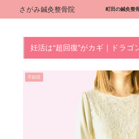
さがみ鍼灸整骨院
妊活は“超回復”がカギ｜ドラ
不妊症