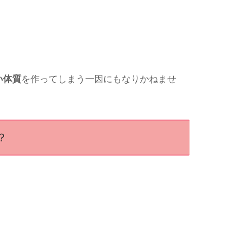
い体質
を作ってしまう一因にもなりかねませ
？