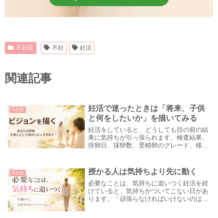
不妊症
不妊
妊活
関連記事
妊活で迷ったときは「将来、子供
不妊症
と何をしたいか」を描いてみる
妊活をしていると、どうしても目の前の結
果に気持ちが引っ張られます。検査結果、
排卵日、採卵数、受精卵のグレード、移植
日、判定日。もちろん、どれも大事です。
でも、そればかり見ていると、妊活そのも
のが苦しくなってしまうことがあります。
授かる人は気持ちより先に動く
不妊症
本来、妊活の...
必要なことは、気持ちに追いつく妊活を続
けていると、気持ちがついてこない日があ
ります。「頑張らなければいけないのは分
かっている」「生活を整えた方がいいのも
分かっている」「でも、気持ちが追いつか