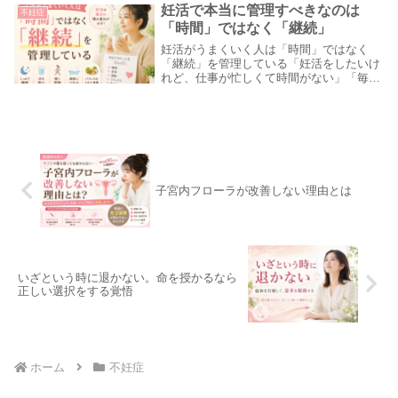
もとても大切です。ですが、妊娠を目指す
妊活で本当に管理すべきなのは
不妊症
うえで見落と...
「時間」ではなく「継続」
妊活がうまくいく人は「時間」ではなく
「継続」を管理している「妊活をしたいけ
れど、仕事が忙しくて時間がない」「毎日
やることが多くて、妊活まで手が回らな
い」そんな悩みを抱えている方は少なくあ
りません。ですが、妊活で本当に大切なの
は、どれだけ長い...
子宮内フローラが改善しない理由とは
いざという時に退かない。命を授かるなら
正しい選択をする覚悟
ホーム
不妊症