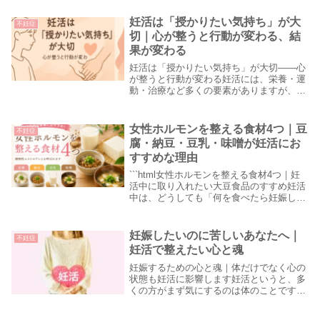
ない」そんなふうに感じることは、決して
珍しいことで...
妊活は「授かりたい気持ち」が大
不妊症
切｜心が整うと行動が変わる、結
果が変わる
妊活は「授かりたい気持ち」が大切——心
が整うと行動が変わる妊活には、栄養・運
動・治療など多くの要素がありますが、土
台になるのは「授かりたいという気持ち」
です。焦りや不安をゼロにする必要はあり
ません。気持ちを上手に整えることで、毎
女性ホルモンを整える食材4つ｜豆
不妊症
日の選択と行...
腐・納豆・豆乳・味噌が妊活にお
すすめな理由
```html女性ホルモンを整える食材4つ｜妊
活中に取り入れたい大豆食品のすすめ妊活
中は、どうしても「何を食べたら妊娠しや
すくなるのか」「女性ホルモンを整えるに
は何がいいのか」「体に良いものを取り入
れたい」と考えることが増えます。その中
妊娠したいのに苦しいあなたへ｜
不妊症
でも...
妊活で整えたい心と魂
妊娠するための心と魂｜体だけでなく心の
状態も妊活に影響します妊活というと、多
くの方がまず気にするのは体のことです。
食事、睡眠、冷え、血流、ホルモンバラン
ス、卵子の質、子宮内膜の状態など、どれ