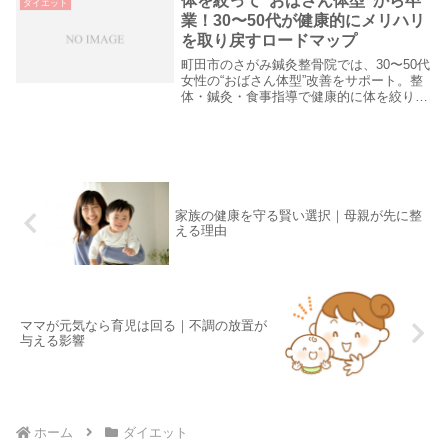
体を絞って“おばさん体型”から卒
ダイエット
ていた身軽さ...
業！30〜50代が健康的にメリハリ
を取り戻すロードマップ
町田市のさがみ鍼灸整骨院では、30〜50代
女性の“おばさん体型”改善をサポート。整
体・鍼灸・食事指導で健康的に体を絞り、
自信を取り戻すお手伝い。
家族の健康を守る賢い選択｜母親が先に整
える理由
ママが元気なら育児は回る｜不調の放置が
与える影響
ホーム
ダイエット