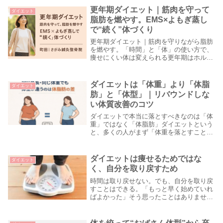
低下など、全身に影響が出やすくなりま
更年期ダイエット｜筋肉を守って
ダイエット
す。つまり...
脂肪を燃やす。EMS×よもぎ蒸し
で“続く”体づくり
更年期ダイエット｜筋肉を守りながら脂肪
を燃やす。「時間」と「体」の使い方で、
痩せにくい体は変えられる更年期はホルモ
ン変化の影響で「以前と同じ生活でも太り
やすい・痩せにくい」を感じやすい時期。
ポイントは、筋肉を減らさずに脂肪を落と
ダイエットは「体重」より「体脂
ダイエット
すこと。その...
肪」と「体型」｜リバウンドしな
い体質改善のコツ
ダイエットで本当に落とすべきなのは「体
重」ではなく「体脂肪」ダイエットという
と、多くの人がまず「体重を落とすこと」
を思い浮かべます。もちろん体重の変化も
大切ですが、私たちが本当に意識してほし
いのは「数字」ではなく「体の中身（体組
ダイエットは痩せるためではな
ダイエット
成）」です。...
く、自分を取り戻すため
時間は取り戻せない。でも、自分を取り戻
すことはできる。「もっと早く始めていれ
ばよかった」そう思ったことはありません
か？年齢を重ねるほど、時間の重みを感じ
るようになります。過ぎ去った時間は戻り
ません。若い頃の体力、何も気にせず動け