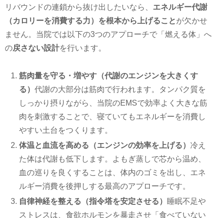
リバウンドの連鎖から抜け出したいなら、
エネルギー代謝
（カロリーを消費する力）を根本から上げること
が欠かせ
ません。当院では以下の3つのアプローチで「燃える体」へ
の
戻さない設計
を行います。
筋肉量を守る・増やす（代謝のエンジンを大きくす
る）
代謝の大部分は筋肉で行われます。タンパク質を
しっかり摂りながら、当院のEMSで効率よく大きな筋
肉を刺激することで、寝ていてもエネルギーを消費し
やすい土台をつくります。
体温と血流を高める（エンジンの効率を上げる）
冷え
た体は代謝も低下します。よもぎ蒸しで芯から温め、
血の巡りを良くすることは、体内のゴミを出し、エネ
ルギー消費を後押しする最高のアプローチです。
自律神経を整える（指令塔を安定させる）
睡眠不足や
ストレスは、食欲ホルモンを暴走させ「食べていない