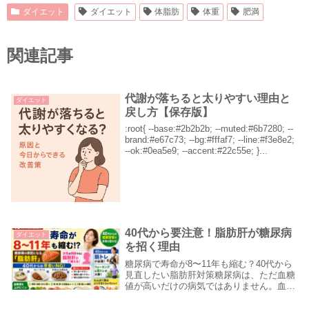
ダイエット
ダイエット
体脂肪
体重
肥満
関連記事
代謝が落ちると太りやすい理由と
ダイエット
戻し方【保存版】
:root{ --base:#2b2b2b; --muted:#6b7280; --
brand:#e67c73; --bg:#fffaf7; --line:#f3e8e2;
--ok:#0ea5e9; --accent:#22c55e; }...
40代から要注意！脂肪肝が糖尿病
ダイエット
を招く理由
糖尿病で寿命が8〜11年も縮む？40代から
見直したい脂肪肝対策糖尿病は、ただ血糖
値が高いだけの病気ではありません。血糖
値が高い状態が続くと、血管が傷つき、心
筋梗塞、脳梗塞、腎臓病、神経障害、視力