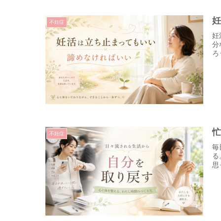
不妊症
妊
分
ろ
不妊症
毎
る
思