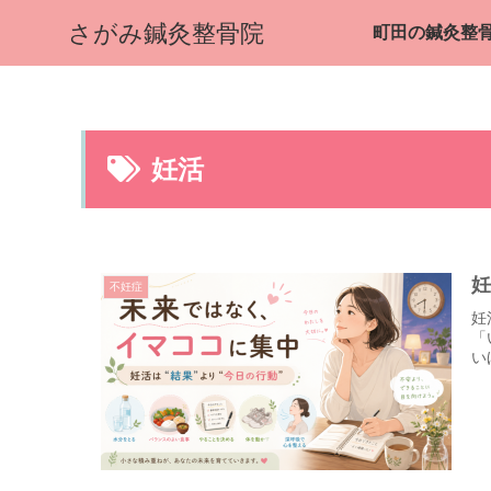
さがみ鍼灸整骨院
妊活
不妊症
妊
「
い