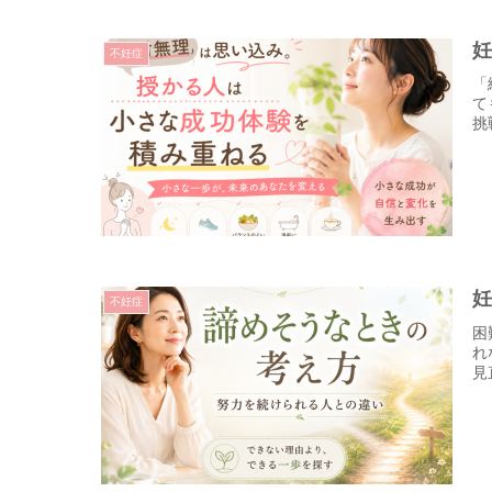
不妊症
「
て
挑
不妊症
困
れ
見