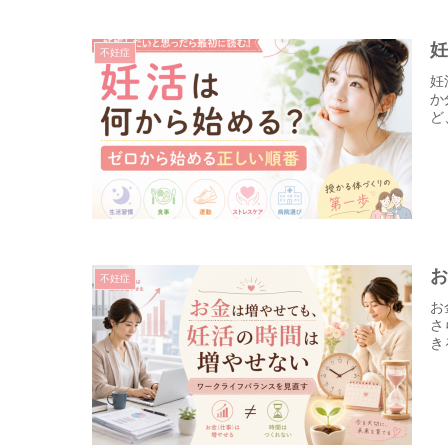
不妊症
妊
か
ど
不妊症
お
さ
き