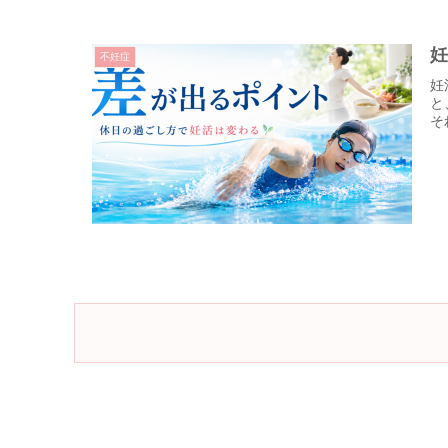
不妊症
妊
と
そ