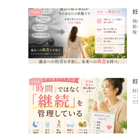
不妊症
独
新
報
不妊症
妊
こ
だ