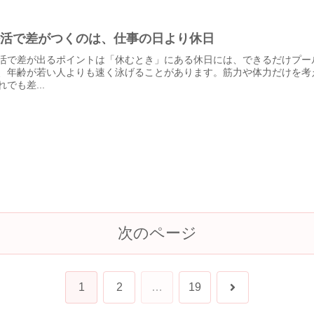
妊活で差がつくのは、仕事の日より休日
活で差が出るポイントは「休むとき」にある休日には、できるだけプー
、年齢が若い人よりも速く泳げることがあります。筋力や体力だけを考
れでも差...
次のページ
次
1
2
…
19